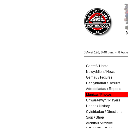
8 Awst 126, 8:40 p.m. - 8 Augu
Gartref / Home
Newyddion / News
Gemau / Fixtures
Canlyniadau / Results
Adroddiadau / Reports
Lluniau / Photos
Chwaraewyr / Players
Hanes / History
Cyfeiriadau / Directions
Siop / Shop
Archifau / Archive