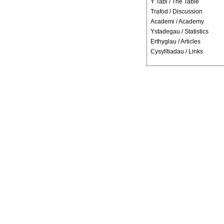
Y Tabl / The Table
Trafod / Discussion
Academi / Academy
Ystadegau / Statistics
Erthyglau / Articles
Cysylltiadau / Links