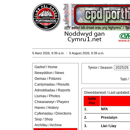
9 Awst 2026, 9:39 a.m. - 9 August 2026, 9:39 a.m.
Gartref / Home
Tymor / Season:
Newyddion / News
Gemau / Fixtures
Tabl /
Canlyniadau / Results
Adroddiadau / Reports
Diweddarwyd / Last updated
Lluniau / Photos
Safle
Chwaraewyr / Players
Pos
Hanes / History
1.
NFA
Cyfeiriadau / Directions
2.
Prestatyn
Siop / Shop
Archifau / Archive
3.
Llai / Llay