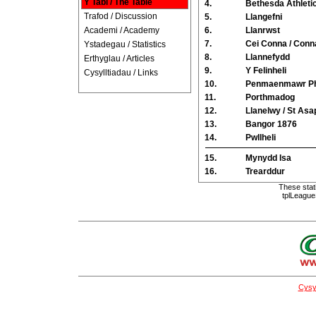
Y Tabl / The Table
4.
Bethesda Athleti
Trafod / Discussion
5.
Llangefni
Academi / Academy
6.
Llanrwst
7.
Cei Conna / Conn
Ystadegau / Statistics
8.
Llannefydd
Erthyglau / Articles
9.
Y Felinheli
Cysylltiadau / Links
10.
Penmaenmawr Ph
11.
Porthmadog
12.
Llanelwy / St Asa
13.
Bangor 1876
14.
Pwllheli
15.
Mynydd Isa
16.
Trearddur
These stat
tplLeague
Cysyl