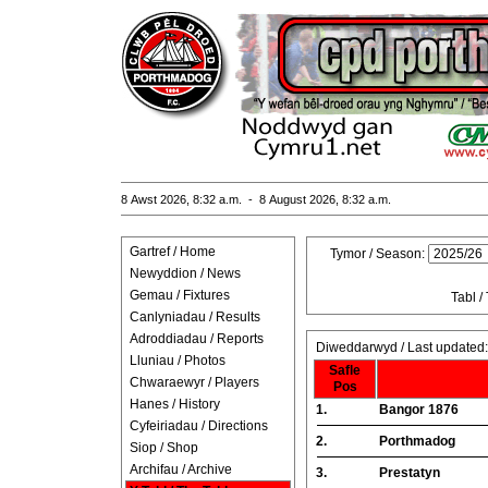
8 Awst 2026, 8:32 a.m. - 8 August 2026, 8:32 a.m.
Gartref / Home
Tymor / Season:
Newyddion / News
Gemau / Fixtures
Tabl /
Canlyniadau / Results
Adroddiadau / Reports
Diweddarwyd / Last updated
Lluniau / Photos
Safle
Chwaraewyr / Players
Pos
Hanes / History
1.
Bangor 1876
Cyfeiriadau / Directions
2.
Porthmadog
Siop / Shop
Archifau / Archive
3.
Prestatyn