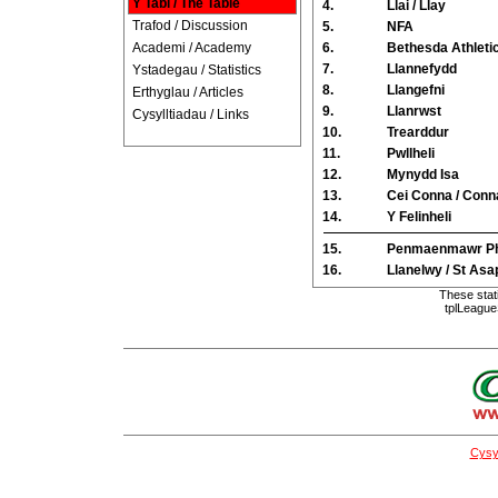
Y Tabl / The Table
4.
Llai / Llay
Trafod / Discussion
5.
NFA
Academi / Academy
6.
Bethesda Athleti
7.
Llannefydd
Ystadegau / Statistics
8.
Llangefni
Erthyglau / Articles
9.
Llanrwst
Cysylltiadau / Links
10.
Trearddur
11.
Pwllheli
12.
Mynydd Isa
13.
Cei Conna / Conn
14.
Y Felinheli
15.
Penmaenmawr Ph
16.
Llanelwy / St Asa
These stat
tplLeague
Cysyl